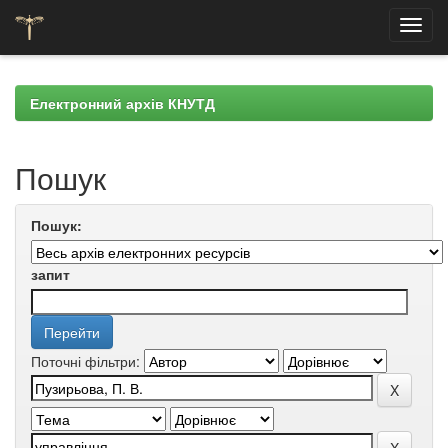
Skip
navigation
Електронний архів КНУТД
Пошук
Пошук:
запит
Поточні фільтри: