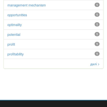
management mechanism
1
opportunities
1
optimality
1
potential
1
profit
1
profitability
1
далі >