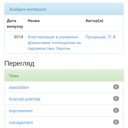
Знайдені матеріали:
Дата
Назва
Автор(и)
випуску
2019
Кластеризація в управлінні
Пузирьова, П. В.
фінансовим потенціалом на
підприємствах України
Перегляд
Тема
association
1
financial potential
1
improvement
1
management
1