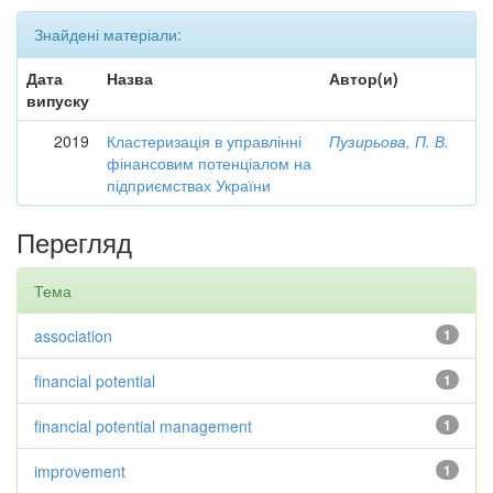
Знайдені матеріали:
Дата
Назва
Автор(и)
випуску
2019
Кластеризація в управлінні
Пузирьова, П. В.
фінансовим потенціалом на
підприємствах України
Перегляд
Тема
association
1
financial potential
1
financial potential management
1
improvement
1