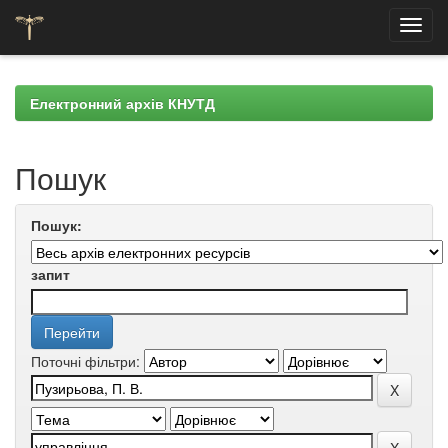
Skip
navigation
Електронний архів КНУТД
Пошук
Пошук:
запит
Поточні фільтри: