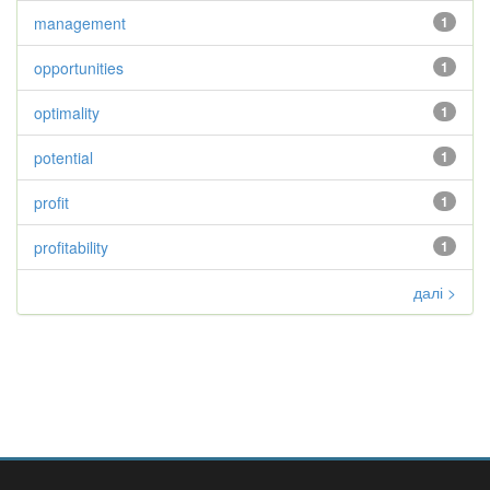
management
1
opportunities
1
optimality
1
potential
1
profit
1
profitability
1
далі >