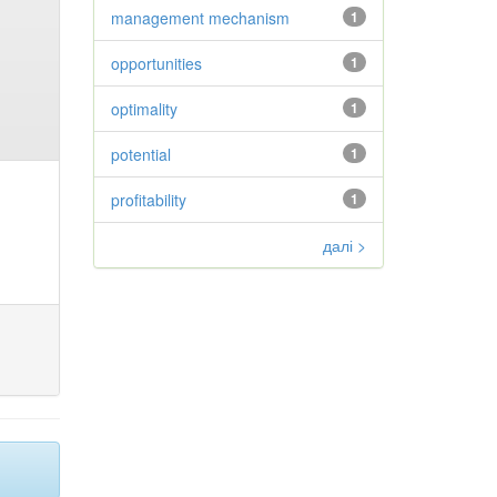
management mechanism
1
opportunities
1
optimality
1
potential
1
profitability
1
далі >