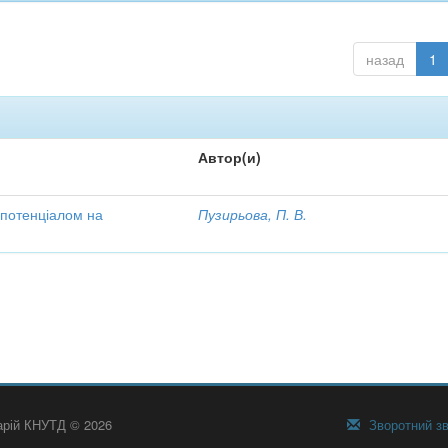
назад
1
Автор(и)
 потенціалом на
Пузирьова, П. В.
тарій КНУТД © 2026
Зворотний зв