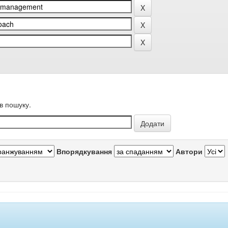
в пошуку.
Впорядкування
Автори