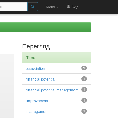
Мова
Вхід:
Перегляд
Тема
association
1
financial potential
1
financial potential management
1
improvement
1
management
1