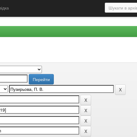
відка