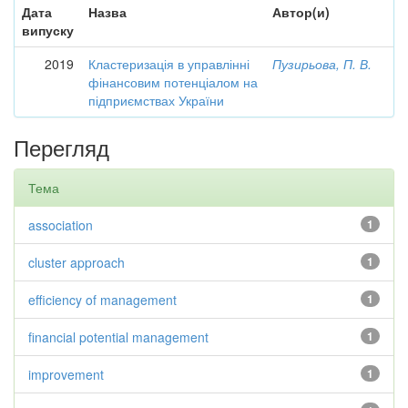
Дата
Назва
Автор(и)
випуску
2019
Кластеризація в управлінні
Пузирьова, П. В.
фінансовим потенціалом на
підприємствах України
Перегляд
Тема
association
1
cluster approach
1
efficiency of management
1
financial potential management
1
improvement
1