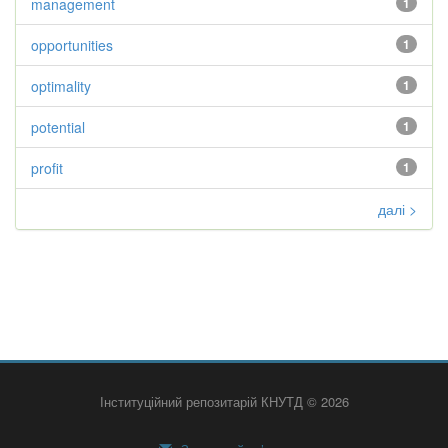
management
1
opportunities
1
optimality
1
potential
1
profit
1
далі >
Інституційний репозитарій КНУТД © 2026