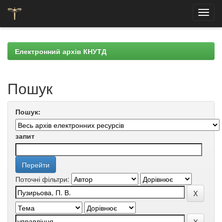
Skip
navigation
Електронний архів КНУТД
Пошук
Пошук:
запит
Поточні фільтри: