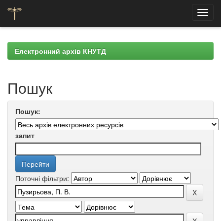
Skip
navigation
Електронний архів КНУТД
Пошук
Пошук:
запит
Поточні фільтри: