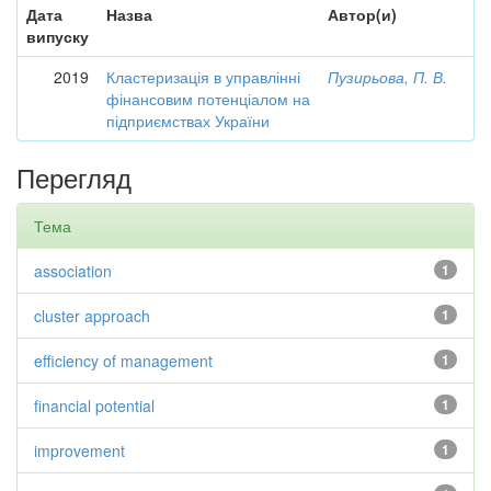
Дата
Назва
Автор(и)
випуску
2019
Кластеризація в управлінні
Пузирьова, П. В.
фінансовим потенціалом на
підприємствах України
Перегляд
Тема
association
1
cluster approach
1
efficiency of management
1
financial potential
1
improvement
1