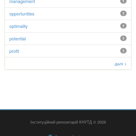
management
1
opportunities
1
optimality
1
potential
1
profit
1
далі >
Інституційний репозитарій КНУТД © 2026