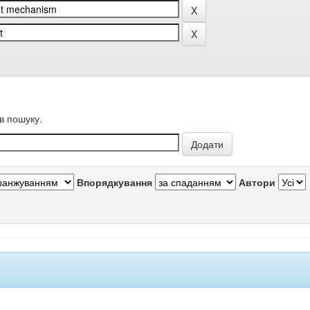
в пошуку.
Впорядкування
Автори