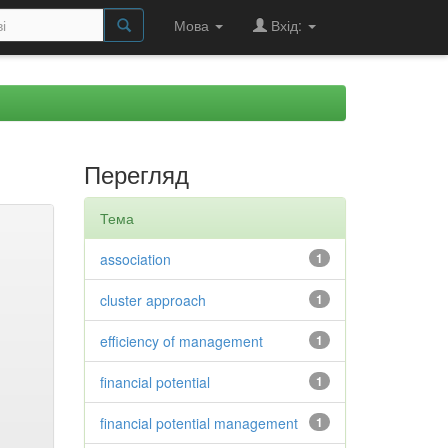
Мова
Вхід:
Перегляд
Тема
association
1
cluster approach
1
efficiency of management
1
financial potential
1
financial potential management
1