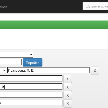
відка