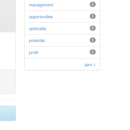
management
1
opportunities
1
optimality
1
potential
1
profit
1
далі >