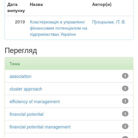
Дата
Назва
Автор(и)
випуску
2019
Кластеризація в управлінні
Пузирьова, П. В.
фінансовим потенціалом на
підприємствах України
Перегляд
Тема
association
1
cluster approach
1
efficiency of management
1
financial potential
1
financial potential management
1