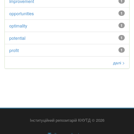
improvement
1
opportunities
1
optimality
1
potential
1
profit
1
далі >
Інституційний репозитарій КНУТД © 2026