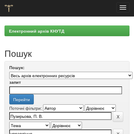
Skip
navigation
Електронний архів КНУТД
Пошук
Пошук:
запит
Поточні фільтри: