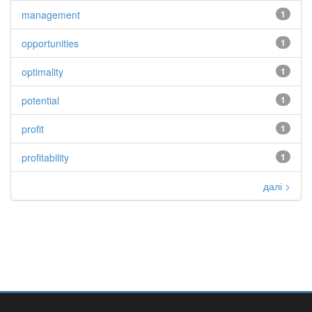
management
1
opportunities
1
optimality
1
potential
1
profit
1
profitability
1
далі >