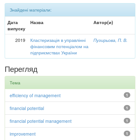
Знайдені матеріали:
Дата
Назва
Автор(и)
випуску
2019
Кластеризація в управлінні
Пузирьова, П. В.
фінансовим потенціалом на
підприємствах України
Перегляд
Тема
efficiency of management
1
financial potential
1
financial potential management
1
improvement
1