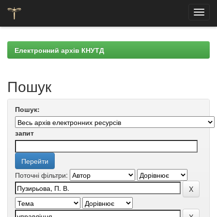
Skip
navigation
Електронний архів КНУТД
Пошук
Пошук:
запит
Поточні фільтри: