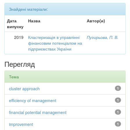
Знайдені матеріали:
Дата
Назва
Автор(и)
випуску
2019
Кластеризація в управлінні
Пузирьова, П. В.
фінансовим потенціалом на
підприємствах України
Перегляд
Тема
cluster approach
1
efficiency of management
1
financial potential management
1
improvement
1