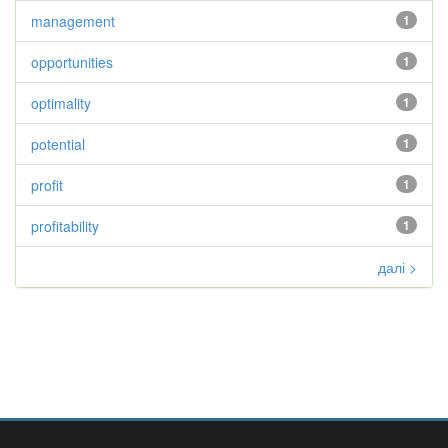
management
1
opportunities
1
optimality
1
potential
1
profit
1
profitability
1
далі >