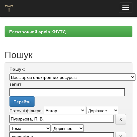
Skip
navigation
Електронний архів КНУТД
Пошук
Пошук:
запит
Поточні фільтри: