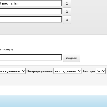
в пошуку.
Впорядкування
Автори