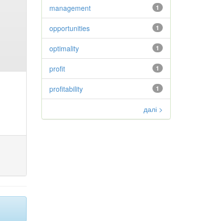
management
1
opportunities
1
optimality
1
profit
1
profitability
1
далі >