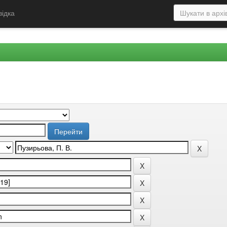
відка