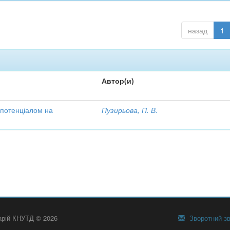
назад
1
Автор(и)
 потенціалом на
Пузирьова, П. В.
тарій КНУТД © 2026
Зворотний зв