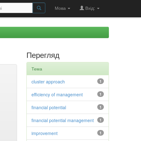
Мова
Вхід:
Перегляд
Тема
cluster approach
1
efficiency of management
1
financial potential
1
financial potential management
1
improvement
1