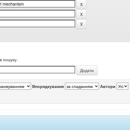
в пошуку.
Впорядкування
Автори