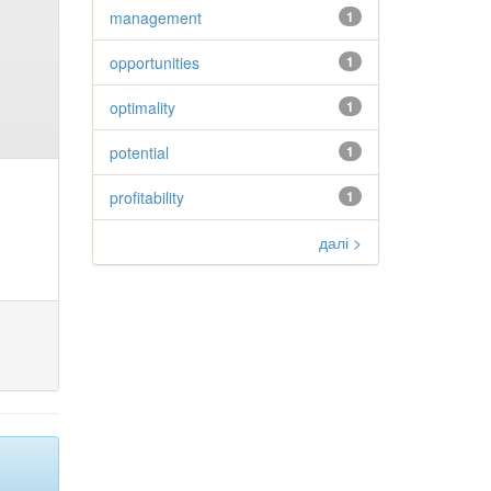
management
1
opportunities
1
optimality
1
potential
1
profitability
1
далі >