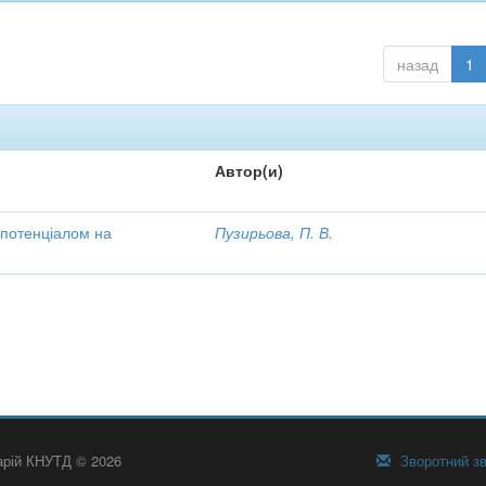
назад
1
Автор(и)
 потенціалом на
Пузирьова, П. В.
тарій КНУТД © 2026
Зворотний зв