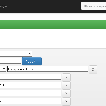
відка