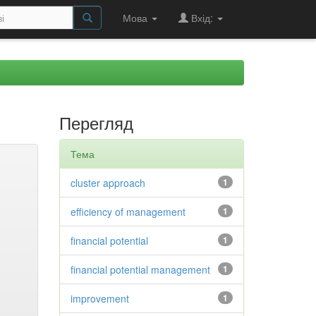
Мова
Вхід:
Перегляд
Тема
cluster approach
1
efficiency of management
1
financial potential
1
financial potential management
1
improvement
1