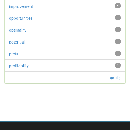
improvement
1
opportunities
1
optimality
1
potential
1
profit
1
profitability
1
далі >