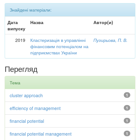
Знайдені матеріали:
Дата
Назва
Автор(и)
випуску
2019
Кластеризація в управлінні
Пузирьова, П. В.
фінансовим потенціалом на
підприємствах України
Перегляд
Тема
cluster approach
1
efficiency of management
1
financial potential
1
financial potential management
1