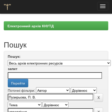
Skip
navigation
Електронний архів КНУТД
Пошук
Пошук:
запит
Поточні фільтри: