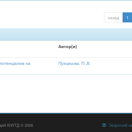
назад
1
Автор(и)
 потенціалом на
Пузирьова, П. В.
тарій КНУТД © 2026
Зворотний зв