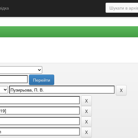
відка