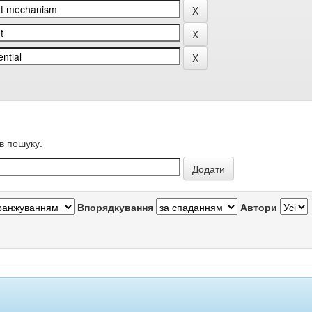
в пошуку.
Впорядкування
Автори