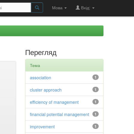
Мова
Вхід:
Перегляд
Тема
association
1
cluster approach
1
efficiency of management
1
financial potential management
1
improvement
1