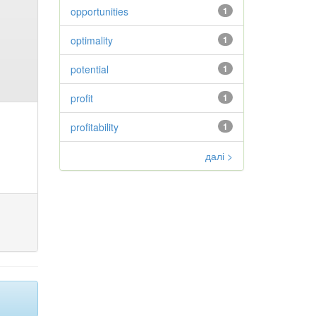
opportunities
1
optimality
1
potential
1
profit
1
profitability
1
далі >