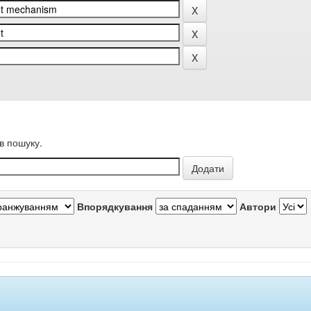
в пошуку.
Впорядкування
Автори