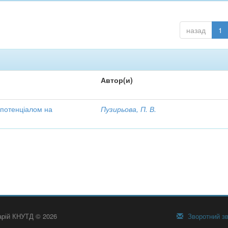
назад
1
Автор(и)
 потенціалом на
Пузирьова, П. В.
тарій КНУТД © 2026
Зворотний зв