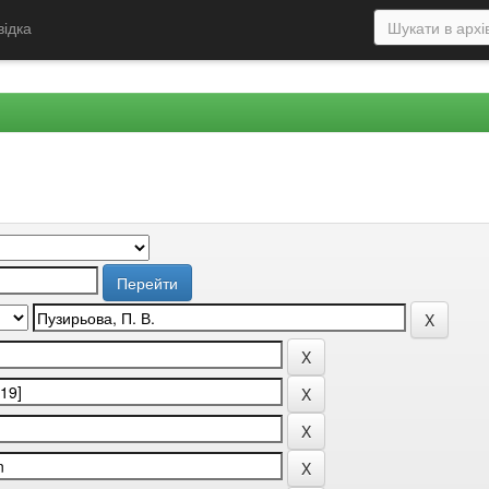
відка