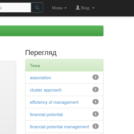
Мова
Вхід:
Перегляд
Тема
association
1
cluster approach
1
efficiency of management
1
financial potential
1
financial potential management
1