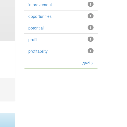
improvement
1
opportunities
1
potential
1
profit
1
profitability
1
далі >