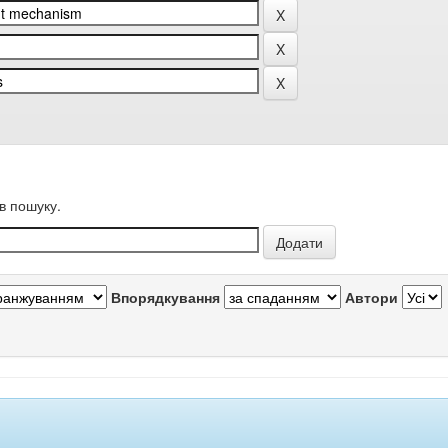
в пошуку.
Впорядкування
Автори