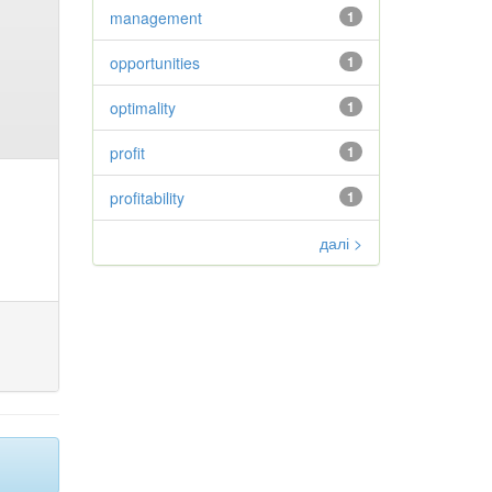
management
1
opportunities
1
optimality
1
profit
1
profitability
1
далі >