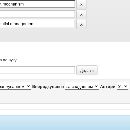
в пошуку.
Впорядкування
Автори