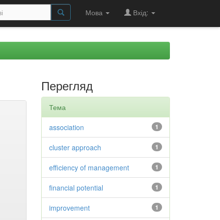
Мова
Вхід:
Перегляд
Тема
association
1
cluster approach
1
efficiency of management
1
financial potential
1
improvement
1