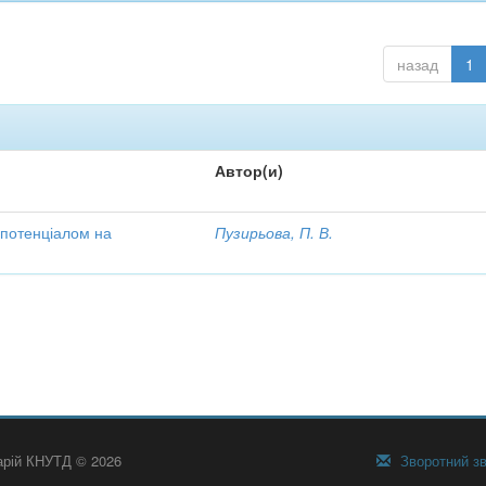
назад
1
Автор(и)
 потенціалом на
Пузирьова, П. В.
тарій КНУТД © 2026
Зворотний зв