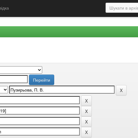
відка