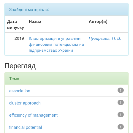
Знайдені матеріали:
Дата
Назва
Автор(и)
випуску
2019
Кластеризація в управлінні
Пузирьова, П. В.
фінансовим потенціалом на
підприємствах України
Перегляд
Тема
association
1
cluster approach
1
efficiency of management
1
financial potential
1