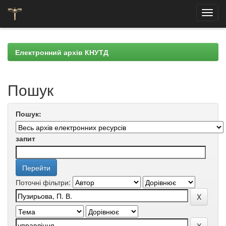
Skip
navigation
Електронний архів КНУТД
Пошук
Пошук:
запит
Поточні фільтри: