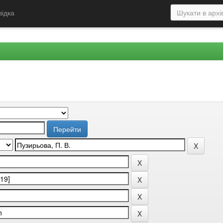
відка