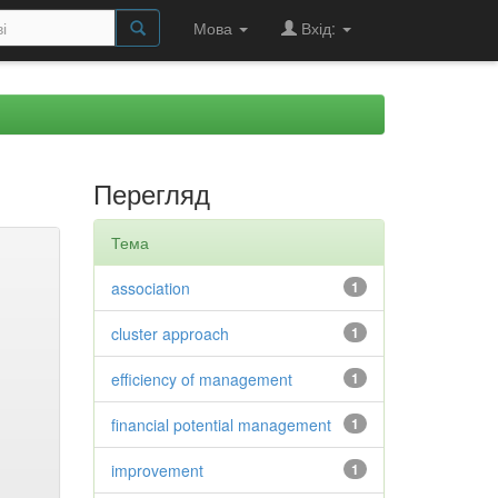
Мова
Вхід:
Перегляд
Тема
association
1
cluster approach
1
efficiency of management
1
financial potential management
1
improvement
1