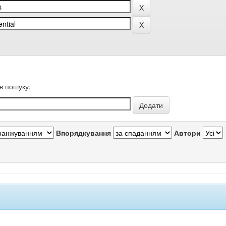
в пошуку.
Впорядкування
Автори