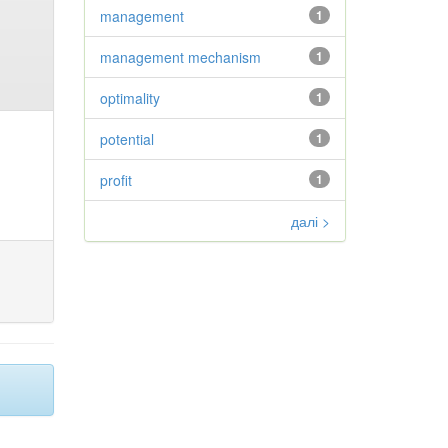
management
1
management mechanism
1
optimality
1
potential
1
profit
1
далі >