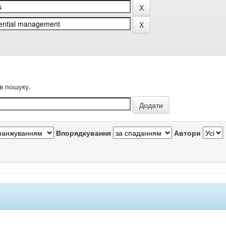
в пошуку.
Впорядкування
Автори