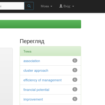
Мова
Вхід:
Перегляд
Тема
association
1
cluster approach
1
efficiency of management
1
financial potential
1
improvement
1