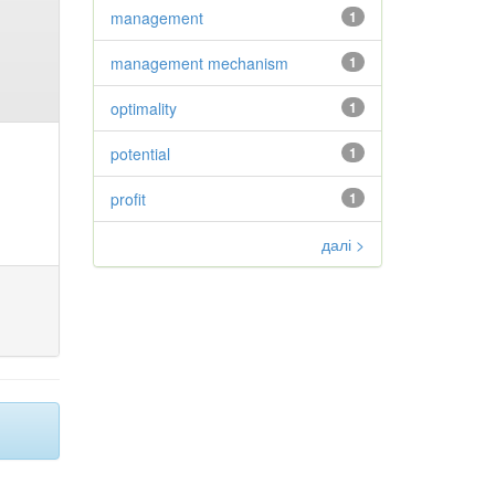
management
1
management mechanism
1
optimality
1
potential
1
profit
1
далі >