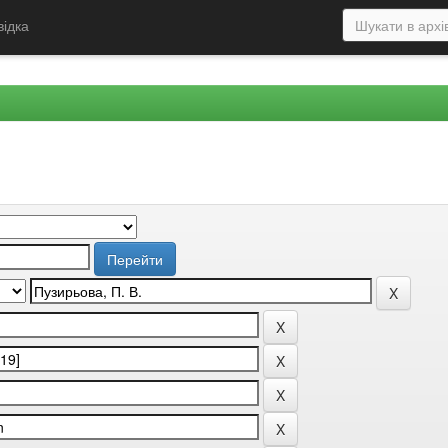
відка