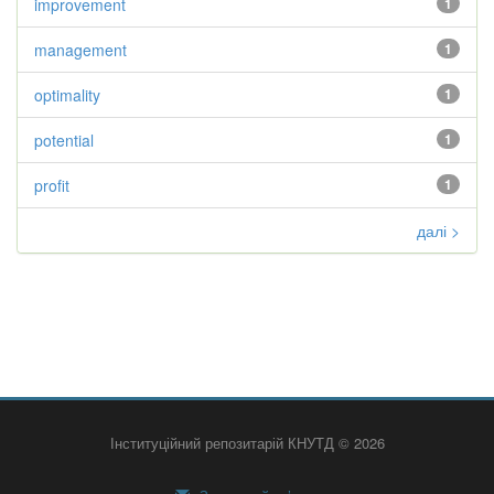
improvement
1
management
1
optimality
1
potential
1
profit
1
далі >
Інституційний репозитарій КНУТД © 2026