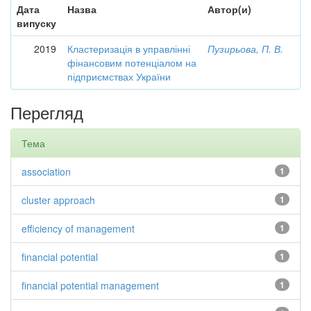
Дата
Назва
Автор(и)
випуску
2019
Кластеризація в управлінні
Пузирьова, П. В.
фінансовим потенціалом на
підприємствах України
Перегляд
Тема
association
1
cluster approach
1
efficiency of management
1
financial potential
1
financial potential management
1