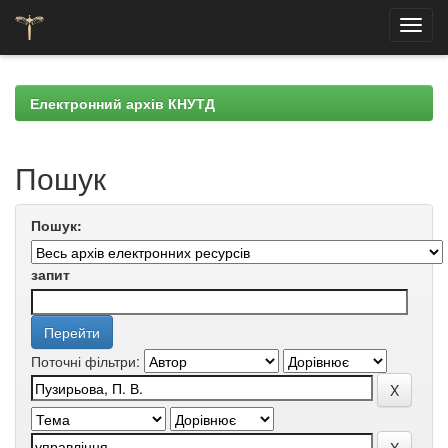
Skip
navigation
Електронний архів КНУТД
Пошук
Пошук:
запит
Поточні фільтри: