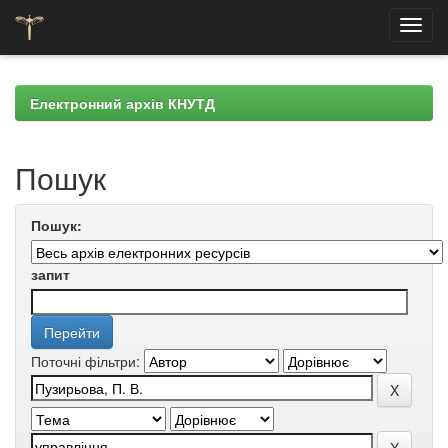
Skip
navigation
Електронний архів КНУТД
Пошук
Пошук:
запит
Поточні фільтри: