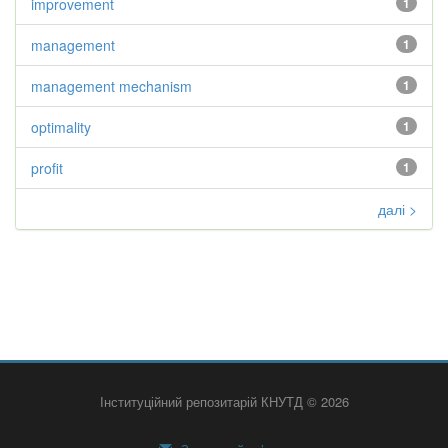
improvement
1
management
1
management mechanism
1
optimality
1
profit
1
далі >
Інституційний репозитарій КНУТД © 2026