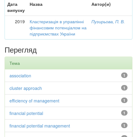
Дата
Назва
Автор(и)
випуску
2019
Кластеризація в управлінні
Пузирьова, П. В.
фінансовим потенціалом на
підприємствах України
Перегляд
Тема
association
1
cluster approach
1
efficiency of management
1
financial potential
1
financial potential management
1