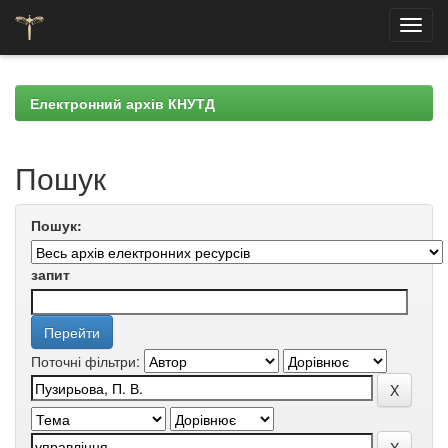
Skip
navigation
Електронний архів КНУТД
Пошук
Пошук:
запит
Поточні фільтри: