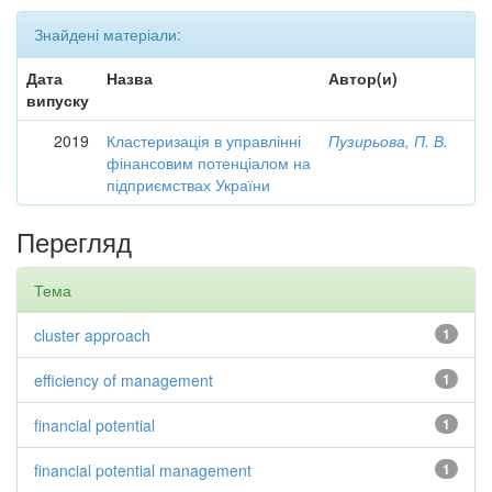
Знайдені матеріали:
Дата
Назва
Автор(и)
випуску
2019
Кластеризація в управлінні
Пузирьова, П. В.
фінансовим потенціалом на
підприємствах України
Перегляд
Тема
cluster approach
1
efficiency of management
1
financial potential
1
financial potential management
1