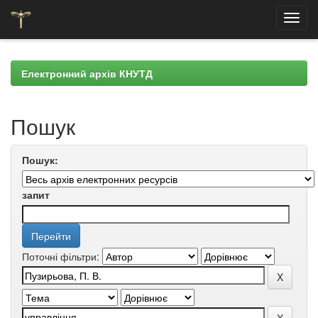
Skip
navigation
Електронний архів КНУТД
Пошук
Пошук:
запит
Поточні фільтри: