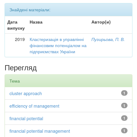
Знайдені матеріали:
Дата
Назва
Автор(и)
випуску
2019
Кластеризація в управлінні
Пузирьова, П. В.
фінансовим потенціалом на
підприємствах України
Перегляд
Тема
cluster approach
1
efficiency of management
1
financial potential
1
financial potential management
1