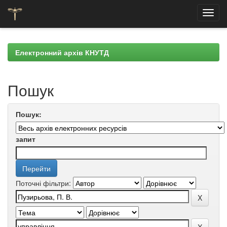
Skip
navigation
Електронний архів КНУТД
Пошук
Пошук:
запит
Поточні фільтри: