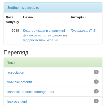
Знайдені матеріали:
Дата
Назва
Автор(и)
випуску
2019
Кластеризація в управлінні
Пузирьова, П. В.
фінансовим потенціалом на
підприємствах України
Перегляд
Тема
association
1
financial potential
1
financial potential management
1
improvement
1