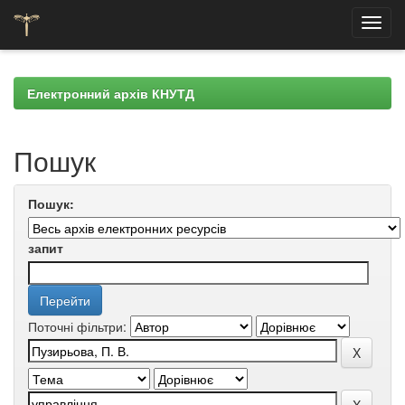
Skip
navigation
Електронний архів КНУТД
Пошук
Пошук:
запит
Поточні фільтри: