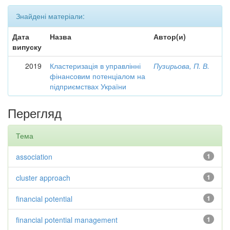
Знайдені матеріали:
Дата
Назва
Автор(и)
випуску
2019
Кластеризація в управлінні
Пузирьова, П. В.
фінансовим потенціалом на
підприємствах України
Перегляд
Тема
association
1
cluster approach
1
financial potential
1
financial potential management
1