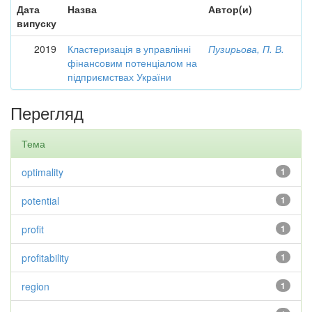
Дата
Назва
Автор(и)
випуску
2019
Кластеризація в управлінні
Пузирьова, П. В.
фінансовим потенціалом на
підприємствах України
Перегляд
Тема
optimality
1
potential
1
profit
1
profitability
1
region
1