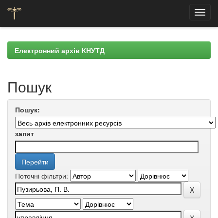
Skip
navigation
Електронний архів КНУТД
Пошук
Пошук:
запит
Поточні фільтри: