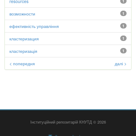
resources
1
возможности
1
ефективність управління
1
кластеризация
1
кластеризація
1
< попередня
далі >
Інституційний репозитарій КНУТД © 2026