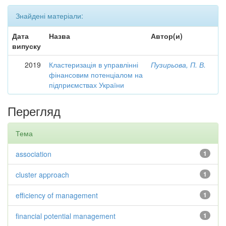
Знайдені матеріали:
Дата
Назва
Автор(и)
випуску
2019
Кластеризація в управлінні
Пузирьова, П. В.
фінансовим потенціалом на
підприємствах України
Перегляд
Тема
association
1
cluster approach
1
efficiency of management
1
financial potential management
1