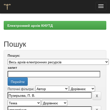
Skip
navigation
Електронний архів КНУТД
Пошук
Пошук:
запит
Поточні фільтри: