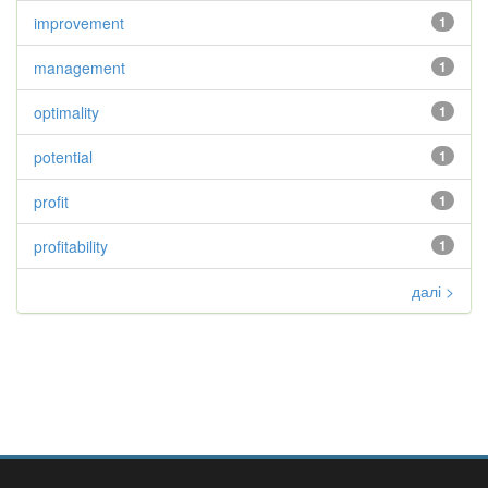
improvement
1
management
1
optimality
1
potential
1
profit
1
profitability
1
далі >