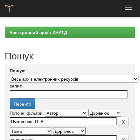
Skip
navigation
Електронний архів КНУТД
Пошук
Пошук:
запит
Поточні фільтри: