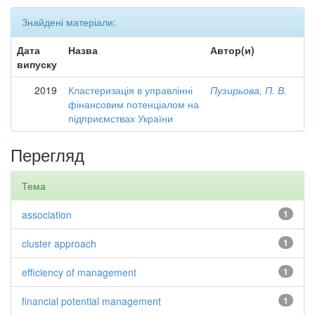
Знайдені матеріали:
Дата
Назва
Автор(и)
випуску
2019
Кластеризація в управлінні
Пузирьова, П. В.
фінансовим потенціалом на
підприємствах України
Перегляд
Тема
association
1
cluster approach
1
efficiency of management
1
financial potential management
1