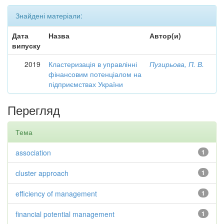
Знайдені матеріали:
Дата
Назва
Автор(и)
випуску
2019
Кластеризація в управлінні
Пузирьова, П. В.
фінансовим потенціалом на
підприємствах України
Перегляд
Тема
association
1
cluster approach
1
efficiency of management
1
financial potential management
1