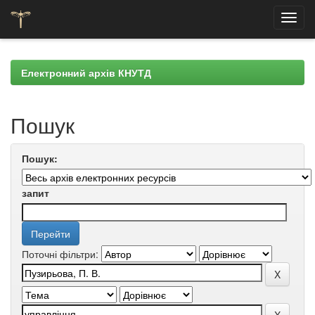
Skip
navigation
Електронний архів КНУТД
Пошук
Пошук:
запит
Поточні фільтри: