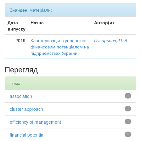
Знайдені матеріали:
Дата
Назва
Автор(и)
випуску
2019
Кластеризація в управлінні
Пузирьова, П. В.
фінансовим потенціалом на
підприємствах України
Перегляд
Тема
association
1
cluster approach
1
efficiency of management
1
financial potential
1