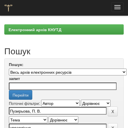
Skip
navigation
Електронний архів КНУТД
Пошук
Пошук:
запит
Поточні фільтри: