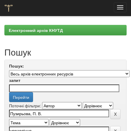
Skip
navigation
Електронний архів КНУТД
Пошук
Пошук:
запит
Поточні фільтри: