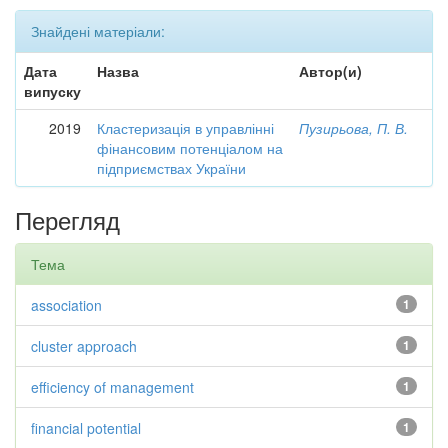
Знайдені матеріали:
Дата
Назва
Автор(и)
випуску
2019
Кластеризація в управлінні
Пузирьова, П. В.
фінансовим потенціалом на
підприємствах України
Перегляд
Тема
association
1
cluster approach
1
efficiency of management
1
financial potential
1