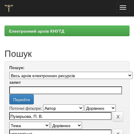
Skip
navigation
Електронний архів КНУТД
Пошук
Пошук:
запит
Поточні фільтри: