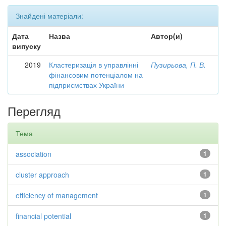
Знайдені матеріали:
Дата
Назва
Автор(и)
випуску
2019
Кластеризація в управлінні
Пузирьова, П. В.
фінансовим потенціалом на
підприємствах України
Перегляд
Тема
association
1
cluster approach
1
efficiency of management
1
financial potential
1