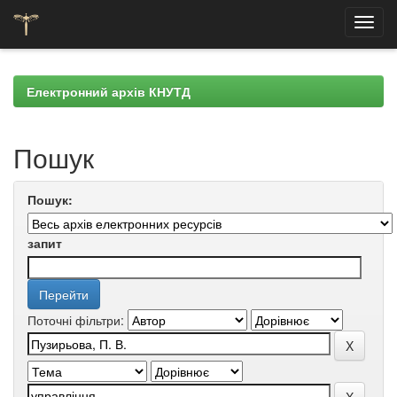
Skip
navigation
Електронний архів КНУТД
Пошук
Пошук:
запит
Поточні фільтри: