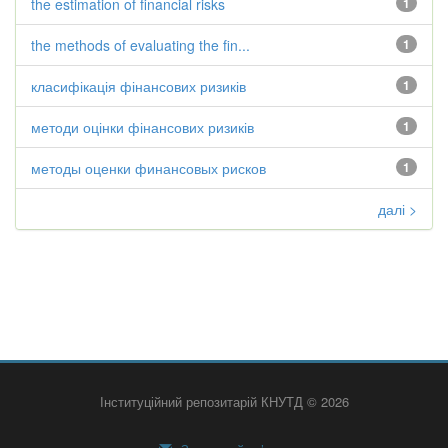
the estimation of financial risks
1
the methods of evaluating the fin...
1
класифікація фінансових ризиків
1
методи оцінки фінансових ризиків
1
методы оценки финансовых рисков
1
далі >
Інституційний репозитарій КНУТД © 2026