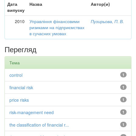
Дата
Назва
Автор(и)
випуску
2010
Управління фінансовими
Пузирьова, П. В.
ризиками на підприємствах
в сучасних умовах
Перегляд
Тема
control
1
financial risk
1
price risks
1
risk-management need
1
the classification of financial r...
1