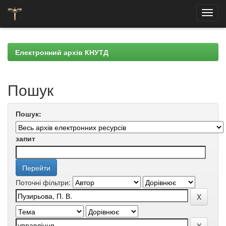
Skip
navigation
Електронний архів КНУТД
Пошук
Пошук:
запит
Поточні фільтри: