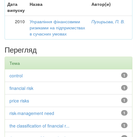
Дата
Назва
Автор(и)
випуску
2010
Управління фінансовими
Пузирьова, П. В.
ризиками на підприємствах
в сучасних умовах
Перегляд
Тема
control
1
financial risk
1
price risks
1
risk-management need
1
the classification of financial r...
1