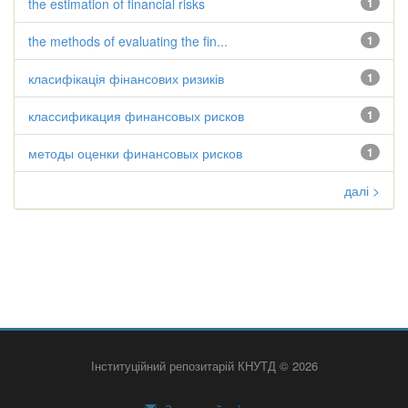
the estimation of financial risks
1
the methods of evaluating the fin...
1
класифікація фінансових ризиків
1
классификация финансовых рисков
1
методы оценки финансовых рисков
1
далі >
Інституційний репозитарій КНУТД © 2026