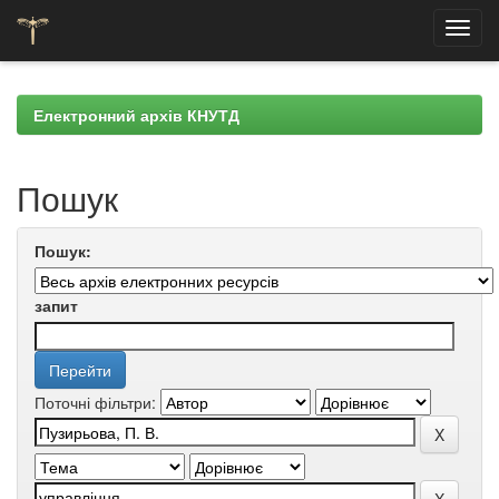
Skip
navigation
Електронний архів КНУТД
Пошук
Пошук:
запит
Поточні фільтри: