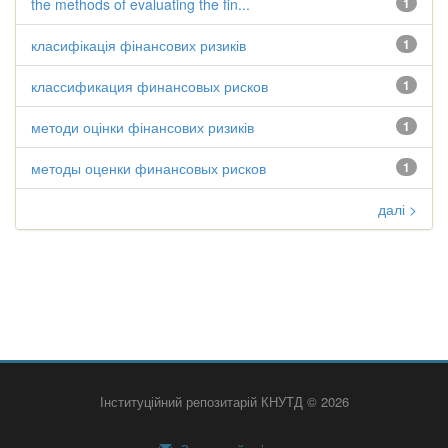
the methods of evaluating the fin...
1
класифікація фінансових ризиків
1
классификация финансовых рисков
1
методи оцінки фінансових ризиків
1
методы оценки финансовых рисков
1
далі >
Інституційний репозитарій КНУТД © 2026