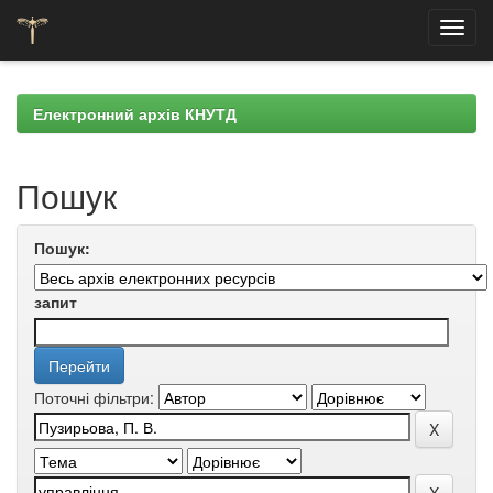
Skip
navigation
Електронний архів КНУТД
Пошук
Пошук:
запит
Поточні фільтри: