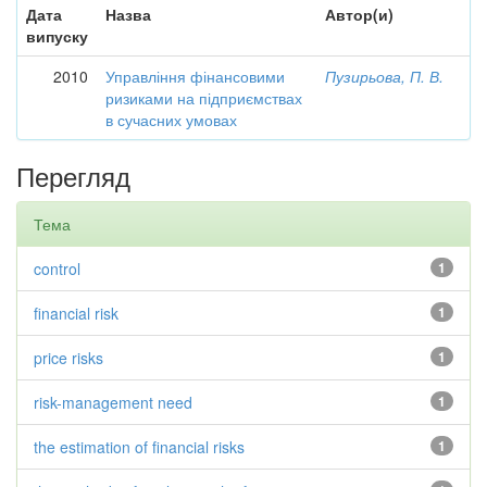
Дата
Назва
Автор(и)
випуску
2010
Управління фінансовими
Пузирьова, П. В.
ризиками на підприємствах
в сучасних умовах
Перегляд
Тема
control
1
financial risk
1
price risks
1
risk-management need
1
the estimation of financial risks
1