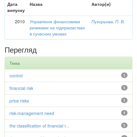
Дата
Назва
Автор(и)
випуску
2010
Управління фінансовими
Пузирьова, П. В.
ризиками на підприємствах
в сучасних умовах
Перегляд
Тема
control
1
financial risk
1
price risks
1
risk-management need
1
the classification of financial r...
1