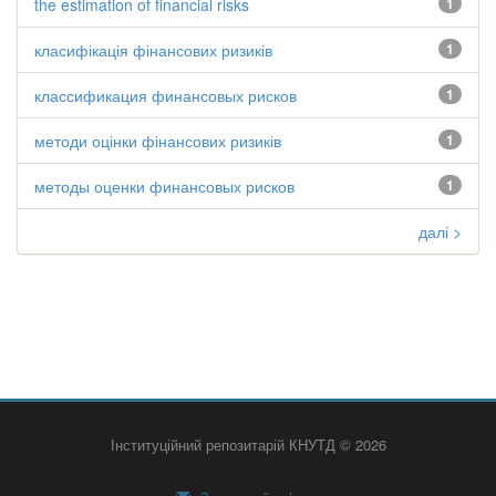
the estimation of financial risks
1
класифікація фінансових ризиків
1
классификация финансовых рисков
1
методи оцінки фінансових ризиків
1
методы оценки финансовых рисков
1
далі >
Інституційний репозитарій КНУТД © 2026