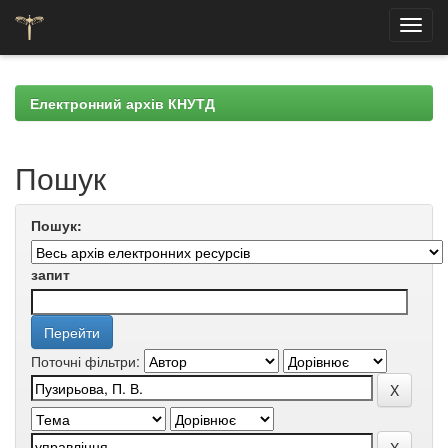
Skip
navigation
Електронний архів КНУТД
Пошук
Пошук:
запит
Поточні фільтри: