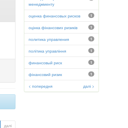
менеджменту
оценка финансовых рисков
1
оцінка фінансових ризиків
1
политика управления
1
політика управління
1
финансовый риск
1
фінансовий ризик
1
< попередня
далі >
далі