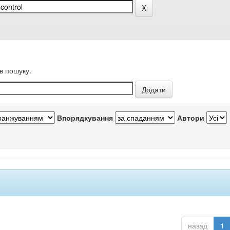
в пошуку.
Впорядкування
Автори
назад
1