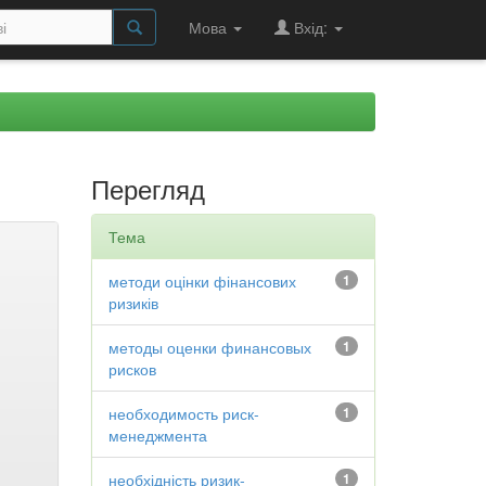
Мова
Вхід:
Перегляд
Тема
методи оцінки фінансових
1
ризиків
методы оценки финансовых
1
рисков
необходимость риск-
1
менеджмента
необхідність ризик-
1