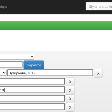
відка