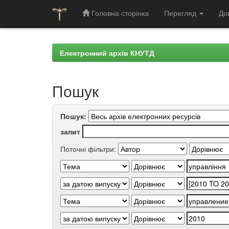
Головна сторінка
Перегляд
До
Skip
navigation
Електронний архів КНУТД
Пошук
Пошук:
запит
Поточні фільтри: