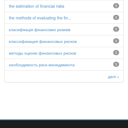
the estimation of financial risks
1
the methods of evaluating the fin...
1
класифікація фінансових ризиків
1
классификация финансовых рисков
1
методы оценки финансовых рисков
1
необходимость риск-менеджмента
1
далі >