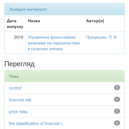
Знайдені матеріали:
Дата
Назва
Автор(и)
випуску
2010
Управління фінансовими
Пузирьова, П. В.
ризиками на підприємствах
в сучасних умовах
Перегляд
Тема
control
1
financial risk
1
price risks
1
the classification of financial r...
1