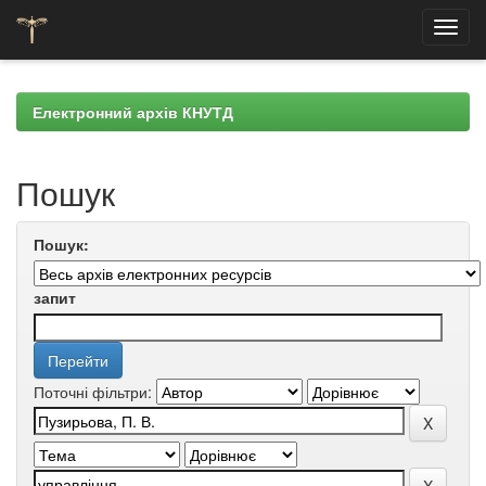
Skip
navigation
Електронний архів КНУТД
Пошук
Пошук:
запит
Поточні фільтри: