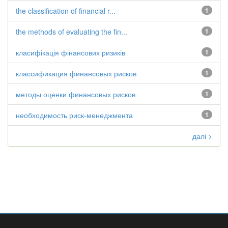
the classification of financial r...
1
the methods of evaluating the fin...
1
класифікація фінансових ризиків
1
классификация финансовых рисков
1
методы оценки финансовых рисков
1
необходимость риск-менеджмента
1
далі >