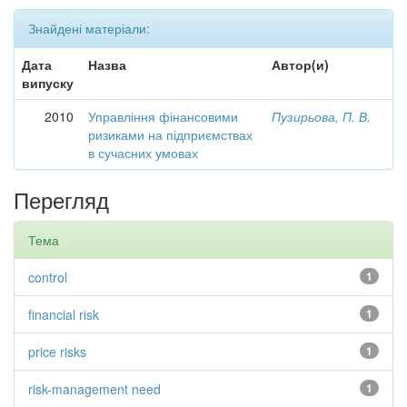
Знайдені матеріали:
Дата
Назва
Автор(и)
випуску
2010
Управління фінансовими
Пузирьова, П. В.
ризиками на підприємствах
в сучасних умовах
Перегляд
Тема
control
1
financial risk
1
price risks
1
risk-management need
1