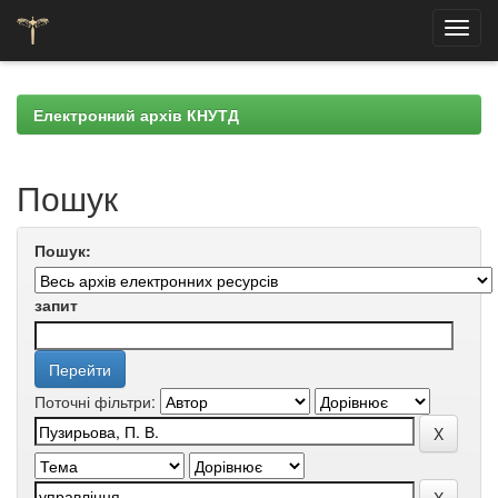
Skip
navigation
Електронний архів КНУТД
Пошук
Пошук:
запит
Поточні фільтри: