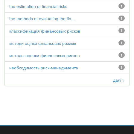
the estimation of financial risks
1
the methods of evaluating the fin...
1
классификация финансовых рисков
1
методи оцінки фінансових ризиків
1
методы оценки финансовых рисков
1
необходимость риск-менеджмента
1
далі >