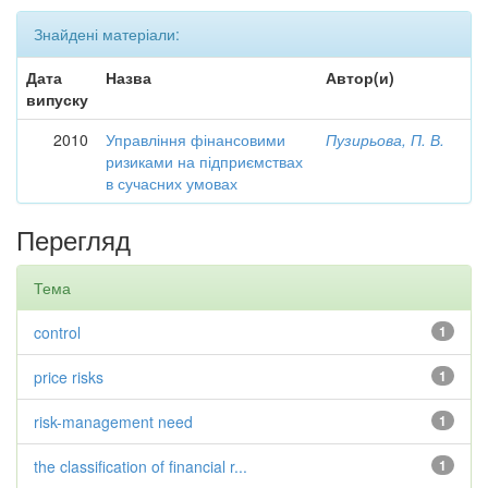
Знайдені матеріали:
Дата
Назва
Автор(и)
випуску
2010
Управління фінансовими
Пузирьова, П. В.
ризиками на підприємствах
в сучасних умовах
Перегляд
Тема
control
1
price risks
1
risk-management need
1
the classification of financial r...
1