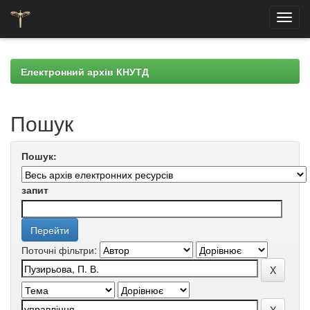
Skip
navigation
Електронний архів КНУТД
Пошук
Пошук:
запит
Поточні фільтри: