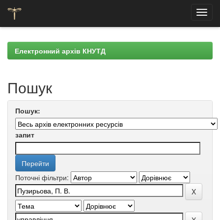
Skip
navigation
Електронний архів КНУТД
Пошук
Пошук:
запит
Поточні фільтри: