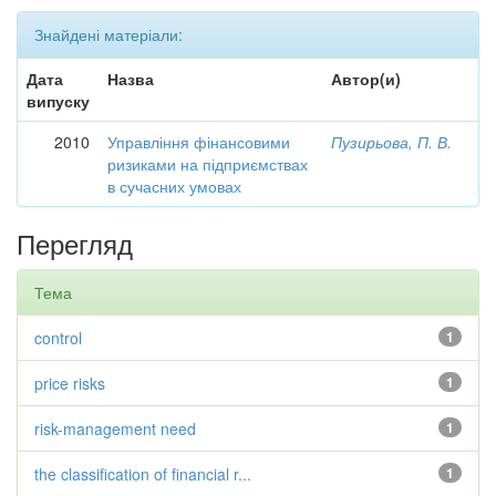
Знайдені матеріали:
Дата
Назва
Автор(и)
випуску
2010
Управління фінансовими
Пузирьова, П. В.
ризиками на підприємствах
в сучасних умовах
Перегляд
Тема
control
1
price risks
1
risk-management need
1
the classification of financial r...
1