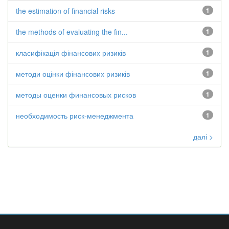
the estimation of financial risks
1
the methods of evaluating the fin...
1
класифікація фінансових ризиків
1
методи оцінки фінансових ризиків
1
методы оценки финансовых рисков
1
необходимость риск-менеджмента
1
далі >