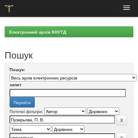
Skip
navigation
Електронний архів КНУТД
Пошук
Пошук:
запит
Поточні фільтри: