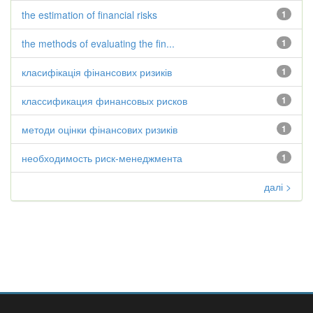
the estimation of financial risks
1
the methods of evaluating the fin...
1
класифікація фінансових ризиків
1
классификация финансовых рисков
1
методи оцінки фінансових ризиків
1
необходимость риск-менеджмента
1
далі >