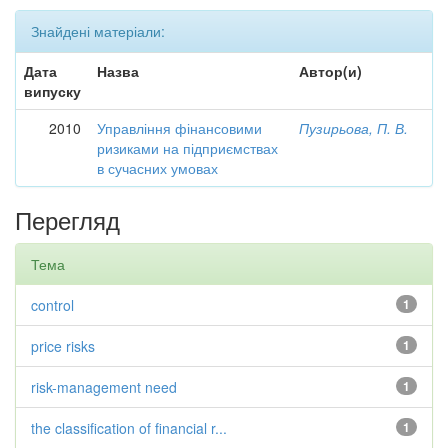
Знайдені матеріали:
Дата
Назва
Автор(и)
випуску
2010
Управління фінансовими
Пузирьова, П. В.
ризиками на підприємствах
в сучасних умовах
Перегляд
Тема
control
1
price risks
1
risk-management need
1
the classification of financial r...
1