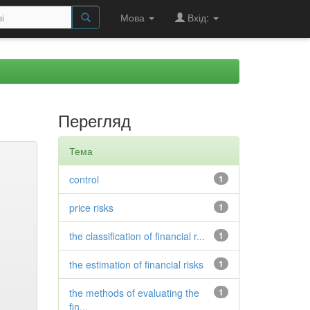
Мова
Вхід:
Перегляд
Тема
control
1
price risks
1
the classification of financial r...
1
the estimation of financial risks
1
the methods of evaluating the
1
fin...