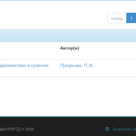
назад
1
Автор(и)
ідприємствах в сучасних
Пузирьова, П. В.
тарій КНУТД © 2026
Зворотний зв