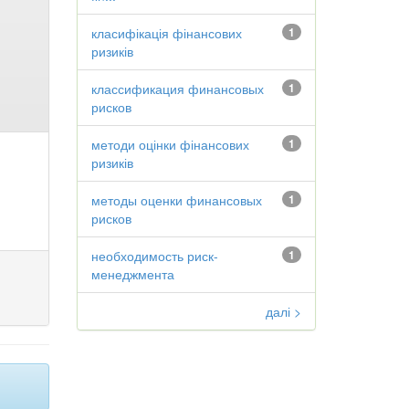
класифікація фінансових
1
ризиків
классификация финансовых
1
рисков
методи оцінки фінансових
1
ризиків
методы оценки финансовых
1
рисков
необходимость риск-
1
менеджмента
далі >