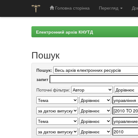
Головна сторінка
Перегляд
До
Skip
navigation
Електронний архів КНУТД
Пошук
Пошук:
запит
Поточні фільтри: