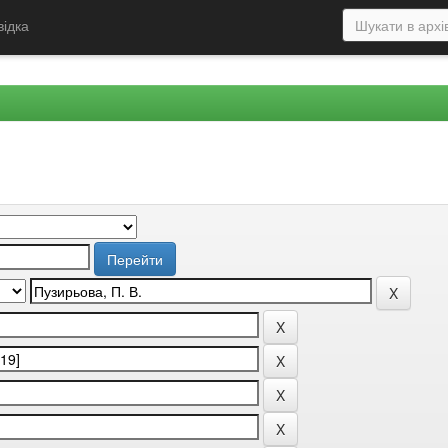
відка