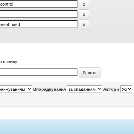
в пошуку.
Впорядкування
Автори