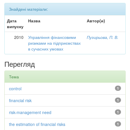
Знайдені матеріали:
Дата
Назва
Автор(и)
випуску
2010
Управління фінансовими
Пузирьова, П. В.
ризиками на підприємствах
в сучасних умовах
Перегляд
Тема
control
1
financial risk
1
risk-management need
1
the estimation of financial risks
1