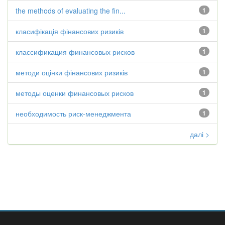
the methods of evaluating the fin...
1
класифікація фінансових ризиків
1
классификация финансовых рисков
1
методи оцінки фінансових ризиків
1
методы оценки финансовых рисков
1
необходимость риск-менеджмента
1
далі >