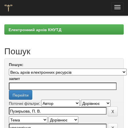
Skip
navigation
Електронний архів КНУТД
Пошук
Пошук:
запит
Поточні фільтри: