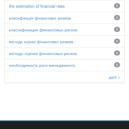
the estimation of financial risks
1
класифікація фінансових ризиків
1
классификация финансовых рисков
1
методи оцінки фінансових ризиків
1
методы оценки финансовых рисков
1
необходимость риск-менеджмента
1
далі >