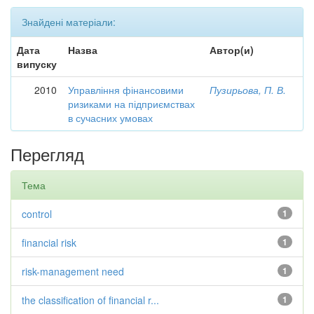
Знайдені матеріали:
Дата
Назва
Автор(и)
випуску
2010
Управління фінансовими
Пузирьова, П. В.
ризиками на підприємствах
в сучасних умовах
Перегляд
Тема
control
1
financial risk
1
risk-management need
1
the classification of financial r...
1