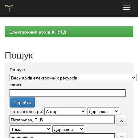
Skip
navigation
Електронний архів КНУТД
Пошук
Пошук:
запит
Поточні фільтри: