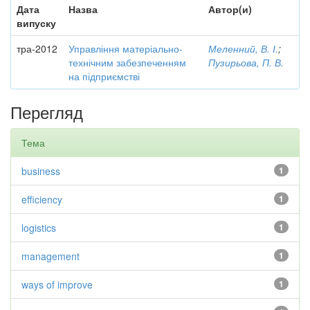
Дата
Назва
Автор(и)
випуску
тра-2012
Управління матеріально-
Меленний, В. І.
;
технічним забезпеченням
Пузирьова, П. В.
на підприємстві
Перегляд
Тема
business
1
efficiency
1
logistics
1
management
1
ways of improve
1