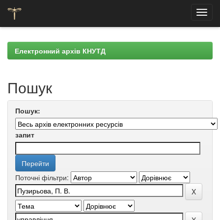
Skip
navigation
Електронний архів КНУТД
Пошук
Пошук:
запит
Поточні фільтри: