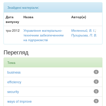
Знайдені матеріали:
Дата
Назва
Автор(и)
випуску
тра-2012
Управління матеріально-
Меленний, В. І.
;
технічним забезпеченням
Пузирьова, П. В.
на підприємстві
Перегляд
Тема
business
1
efficiency
1
security
1
ways of improve
1