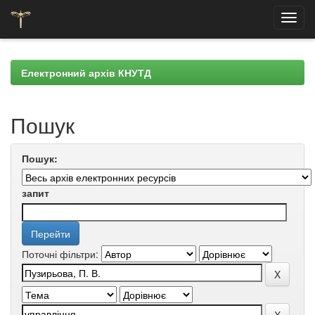
Skip
navigation
Електронний архів КНУТД
Пошук
Пошук:
запит
Поточні фільтри: