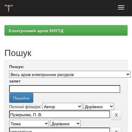
Skip
navigation
Електронний архів КНУТД
Пошук
Пошук:
запит
Поточні фільтри: