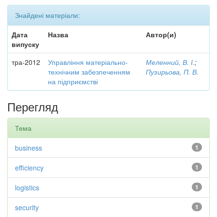
Знайдені матеріали:
Дата
Назва
Автор(и)
випуску
тра-2012
Управління матеріально-
Меленний, В. І.
;
технічним забезпеченням
Пузирьова, П. В.
на підприємстві
Перегляд
Тема
business
1
efficiency
1
logistics
1
security
1