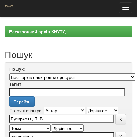
Skip
navigation
Електронний архів КНУТД
Пошук
Пошук:
запит
Поточні фільтри: