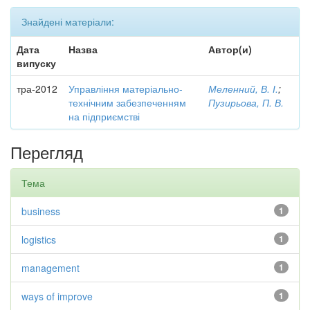
Знайдені матеріали:
Дата
Назва
Автор(и)
випуску
тра-2012
Управління матеріально-
Меленний, В. І.
;
технічним забезпеченням
Пузирьова, П. В.
на підприємстві
Перегляд
Тема
business
1
logistics
1
management
1
ways of improve
1